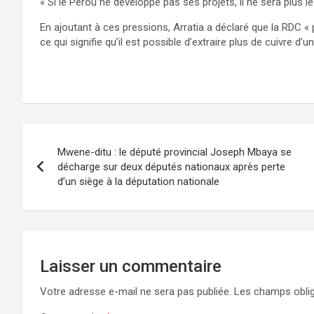
« Si le Pérou ne développe pas ses projets, il ne sera plus le
En ajoutant à ces pressions, Arratia a déclaré que la RDC «
ce qui signifie qu’il est possible d’extraire plus de cuivre d’
Navigation
Mwene-ditu : le député provincial Joseph Mbaya se
de
décharge sur deux députés nationaux après perte
d’un siège à la députation nationale
l’article
Laisser un commentaire
Votre adresse e-mail ne sera pas publiée.
Les champs oblig