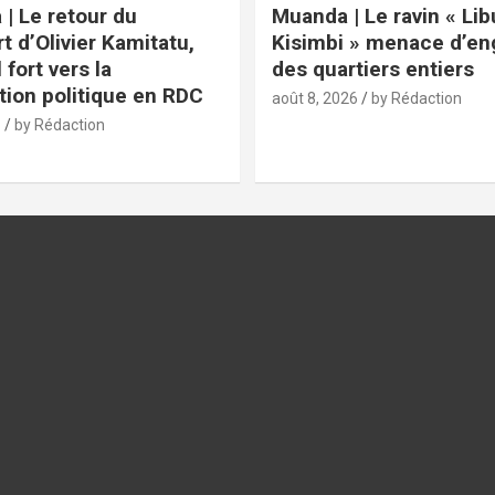
 | Le retour du
Muanda | Le ravin « Lib
t d’Olivier Kamitatu,
Kisimbi » menace d’eng
 fort vers la
des quartiers entiers
tion politique en RDC
août 8, 2026
by Rédaction
6
by Rédaction