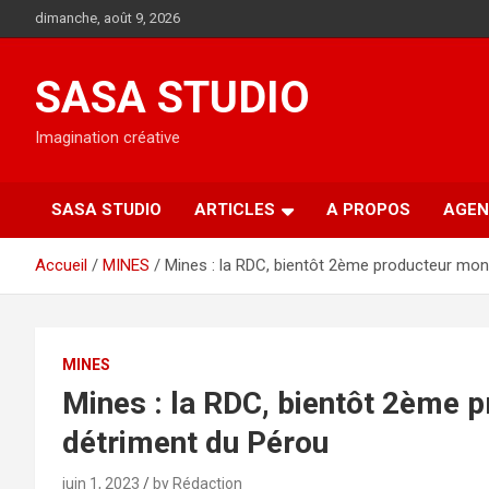
Aller
dimanche, août 9, 2026
au
contenu
SASA STUDIO
Imagination créative
SASA STUDIO
ARTICLES
A PROPOS
AGEN
Accueil
MINES
Mines : la RDC, bientôt 2ème producteur mond
MINES
Mines : la RDC, bientôt 2ème p
détriment du Pérou
juin 1, 2023
by Rédaction