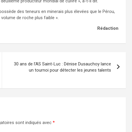
 deuxième producteur mondial de cuivre », a-t-il dit.
 possède des teneurs en minerais plus élevées que le Pérou,
un volume de roche plus faible ».
Rédaction
30 ans de l’AS Saint-Luc : Dénise Dusauchoy lance
un tournoi pour détecter les jeunes talents
atoires sont indiqués avec
*