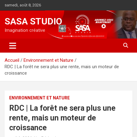
Aller
samedi, août 8, 2026
au
contenu
SASA STUDIO
Imagination créative
Accueil
Environnement et Nature
RDC | La forêt ne sera plus une rente, mais un moteur de
croissance
ENVIRONNEMENT ET NATURE
RDC | La forêt ne sera plus une
rente, mais un moteur de
croissance