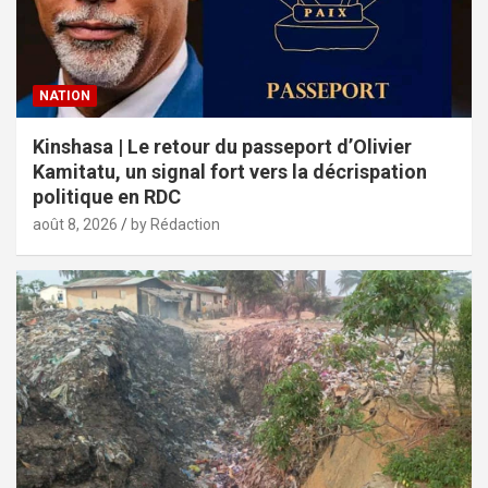
NATION
Kinshasa | Le retour du passeport d’Olivier
Kamitatu, un signal fort vers la décrispation
politique en RDC
août 8, 2026
by Rédaction