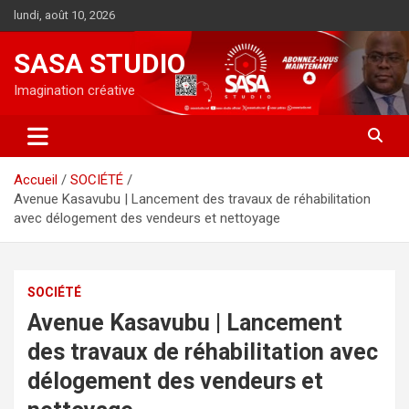
Aller
lundi, août 10, 2026
au
contenu
SASA STUDIO
Imagination créative
Accueil
SOCIÉTÉ
Avenue Kasavubu | Lancement des travaux de réhabilitation
avec délogement des vendeurs et nettoyage
SOCIÉTÉ
Avenue Kasavubu | Lancement
des travaux de réhabilitation avec
délogement des vendeurs et