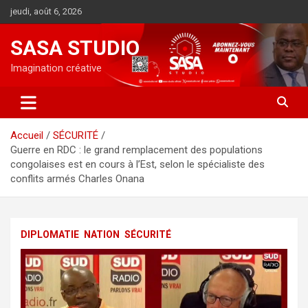
Aller
jeudi, août 6, 2026
au
contenu
SASA STUDIO
Imagination créative
Accueil
SÉCURITÉ
Guerre en RDC : le grand remplacement des populations
congolaises est en cours à l’Est, selon le spécialiste des
conflits armés Charles Onana
DIPLOMATIE
NATION
SÉCURITÉ