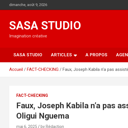
Aller
dimanche, août 9, 2026
au
contenu
SASA STUDIO
Imagination créative
SASA STUDIO
ARTICLES
A PROPOS
AGEN
Accueil
FACT-CHECKING
Faux, Joseph Kabila n’a pas assisté
FACT-CHECKING
Faux, Joseph Kabila n’a pas ass
Oligui Nguema
mai 6, 2025
by Rédaction