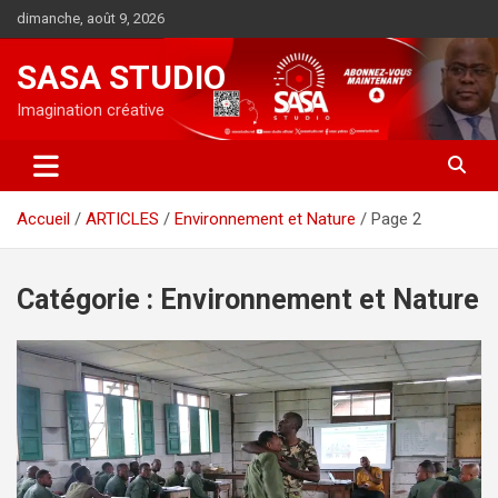
Aller
dimanche, août 9, 2026
au
contenu
SASA STUDIO
Imagination créative
Accueil
ARTICLES
Environnement et Nature
Page 2
Catégorie :
Environnement et Nature