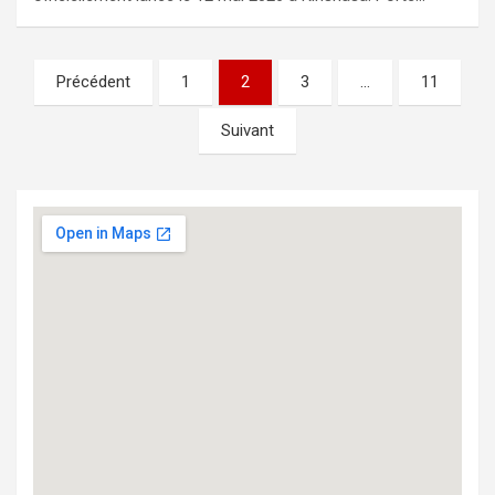
Navigation
Précédent
1
2
3
…
11
des
Suivant
articles